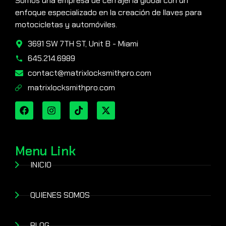
Somos una empresa de cerrajería global con un
enfoque especializado en la creación de llaves para
motocicletas y automóviles.
3691 SW 7TH ST, Unit B - Miami
645.214.6989
contact@matrixlocksmithpro.com
matrixlocksmithpro.com
Menu Link
INICIO
QUIENES SOMOS
BLOG