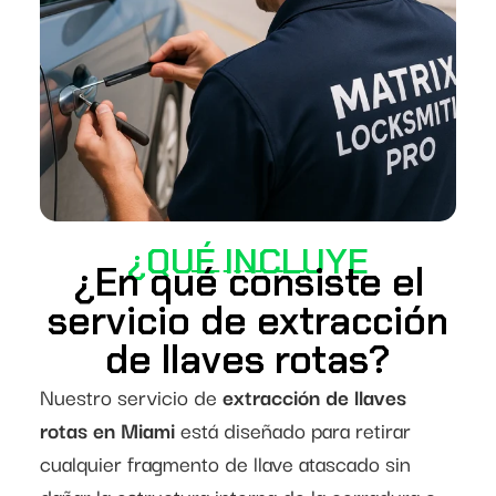
¿QUÉ INCLUYE
¿En qué consiste el
servicio de extracción
de llaves rotas?
Nuestro servicio de
extracción de llaves
rotas en Miami
está diseñado para retirar
cualquier fragmento de llave atascado sin
dañar la estructura interna de la cerradura o