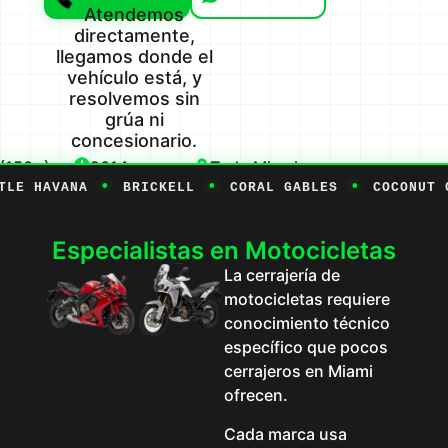
Atendemos
directamente,
llegamos donde el
vehículo está, y
resolvemos sin
grúa ni
concesionario.
 (150+)
2014
Todo Miami
•
•
•
 HAVANA
BRICKELL
CORAL GABLES
COCONUT GRO
Especialistas en Motocicletas
La cerrajería de
motocicletas requiere
conocimiento técnico
específico que pocos
cerrajeros en Miami
ofrecen.
Cada marca usa