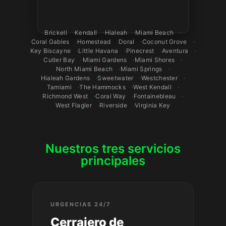
Brickell
Kendall
Hialeah
Miami Beach
Coral Gables
Homestead
Doral
Coconut Grove
Key Biscayne
Little Havana
Pinecrest
Aventura
Cutler Bay
Miami Gardens
Miami Shores
North Miami Beach
Miami Springs
Hialeah Gardens
Sweetwater
Westchester
Tamiami
The Hammocks
West Kendall
Richmond West
Coral Way
Fontainebleau
West Flagler
Riverside
Virginia Key
Nuestros tres servicios
principales
URGENCIAS 24/7
Cerrajero de