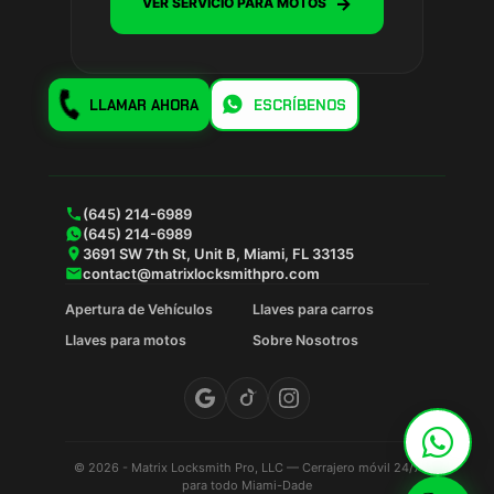
→
VER SERVICIO PARA MOTOS
LLAMAR AHORA
ESCRÍBENOS
(645) 214-6989
(645) 214-6989
3691 SW 7th St, Unit B, Miami, FL 33135
contact@matrixlocksmithpro.com
Apertura de Vehículos
Llaves para carros
Llaves para motos
Sobre Nosotros
© 2026 - Matrix Locksmith Pro, LLC — Cerrajero móvil 24/7
para todo Miami-Dade